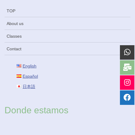
TOP
About us
Classes
Contact
English
Español
日本語
Donde estamos