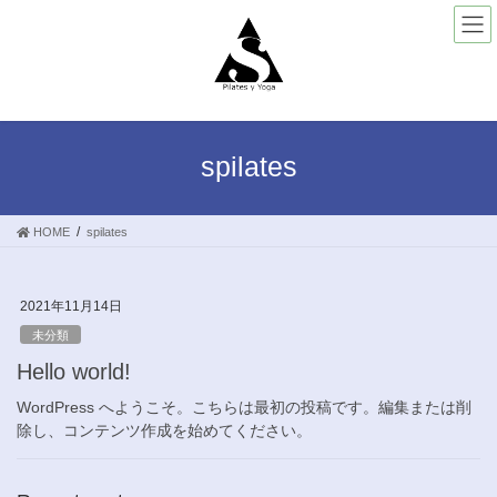
Skip
Skip
to
to
the
the
content
Navigation
spilates
HOME
spilates
2021年11月14日
未分類
Hello world!
WordPress へようこそ。こちらは最初の投稿です。編集または削
除し、コンテンツ作成を始めてください。