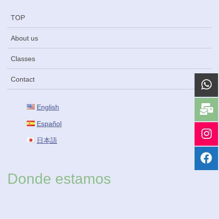
TOP
About us
Classes
Contact
English
Español
日本語
Donde estamos